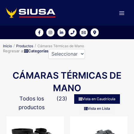
Ir
al
contenido
/
/
Inicio
Productos
Cámaras Térmicas de Mano
Regresar a:
Categorías
CÁMARAS TÉRMICAS DE
MANO
Todos los
(
23
)
Vista en Caudrícula
productos
Vista en Lista