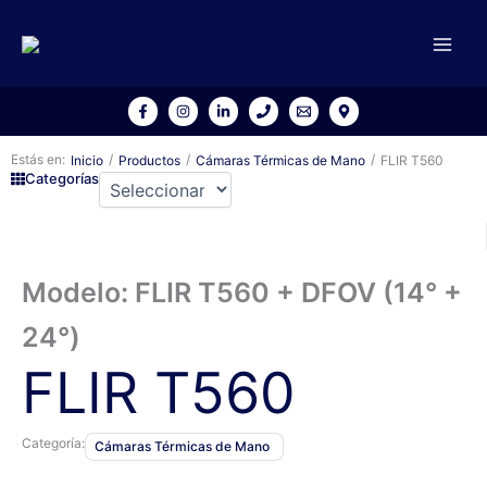
Ir
al
contenido
Estás en:
/
/
/
Inicio
Productos
Cámaras Térmicas de Mano
FLIR T560
Categorías
Modelo: FLIR T560 + DFOV (14° +
24°)
FLIR T560
Categoría:
Cámaras Térmicas de Mano