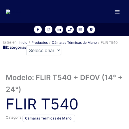
Ir
al
contenido
Estás en:
/
/
/
Inicio
Productos
Cámaras Térmicas de Mano
FLIR T540
Categorías
Modelo: FLIR T540 + DFOV (14° +
24°)
FLIR T540
Categoría:
Cámaras Térmicas de Mano