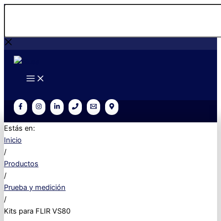
Ir
Buscar...
al
contenido
Estás en:
Inicio
/
Productos
/
Prueba y medición
/
Kits para FLIR VS80