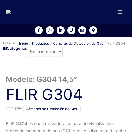
Ir
al
contenido
Estás en:
/
/
/
Inicio
Productos
Cámaras de Detección de Gas
FLIR G304
Categorías
Modelo: G304 14,5°
FLIR G304
Categoría:
Cámaras de Detección de Gas
FLIR G304 es una innovadora cámara de visualización
óptica de imágenes de gas (OGI) que se utiliza para detectar