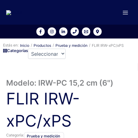
Ir
al
contenido
Estás en:
/
/
/
Inicio
Productos
Prueba y medición
FLIR IRW-xPC/xPS
Categorías
Modelo: IRW-PC 15,2 cm (6")
FLIR IRW-
xPC/xPS
Categoría:
Prueba y medición