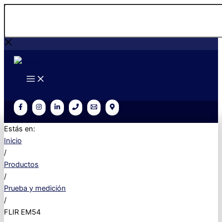
Ir
Buscar...
al
contenido
Estás en:
Inicio
/
Productos
/
Prueba y medición
/
FLIR EM54