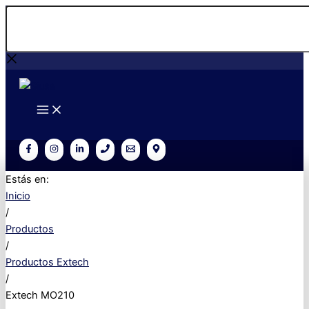
Ir
Buscar...
al
contenido
Estás en:
Inicio
/
Productos
/
Productos Extech
/
Extech MO210