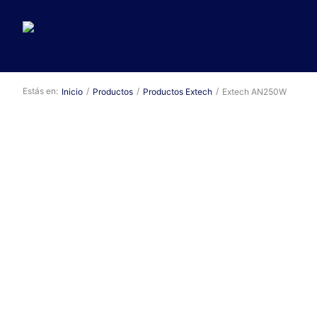
Ir
al
contenido
Estás en:
/
/
/
Inicio
Productos
Productos Extech
Extech AN250W