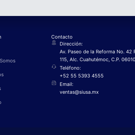
n
Contacto
Dirección:
Av. Paseo de la Reforma No. 42 P
115, Alc. Cuahutémoc, C.P. 0601
 Somos
Teléfono:
os
+52 55 5393 4555
Email:
s
ventas@siusa.mx
o